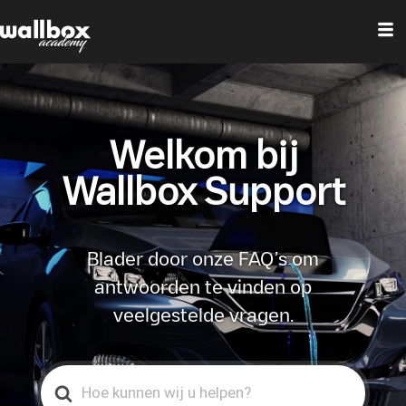
Welkom bij
Wallbox Support
Blader door onze FAQ’s om
antwoorden te vinden op
veelgestelde vragen.
Search
For