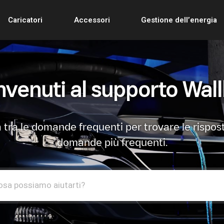
Caricatori
Accessori
Gestione dell’energia
venuti al supporto Wal
 tra le domande frequenti per trovare le rispost
domande più frequenti.