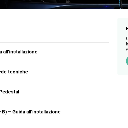
C
l
w
 all’installazione
hede tecniche
 Pedestal
e B) – Guida all’installazione