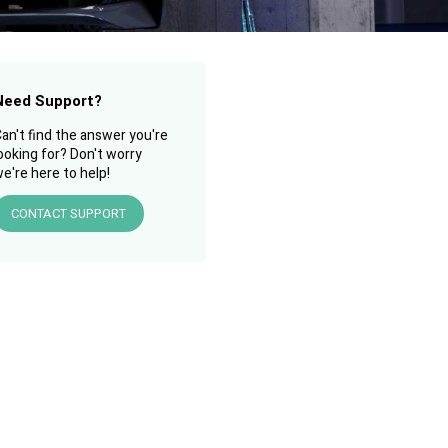
Need Support?
an't find the answer you're
ooking for? Don't worry
e're here to help!
CONTACT SUPPORT