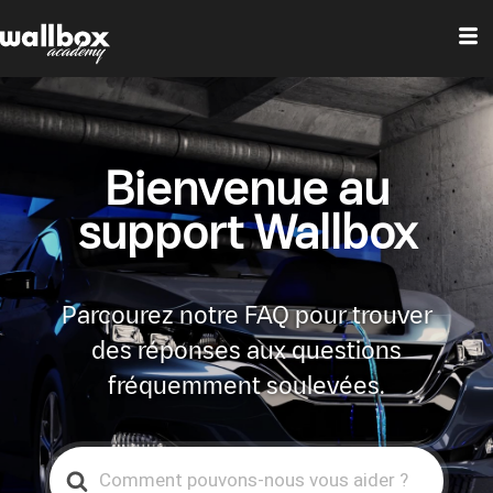
Bienvenue au
support Wallbox
Parcourez notre FAQ pour trouver
des réponses aux questions
fréquemment soulevées.
Search
For