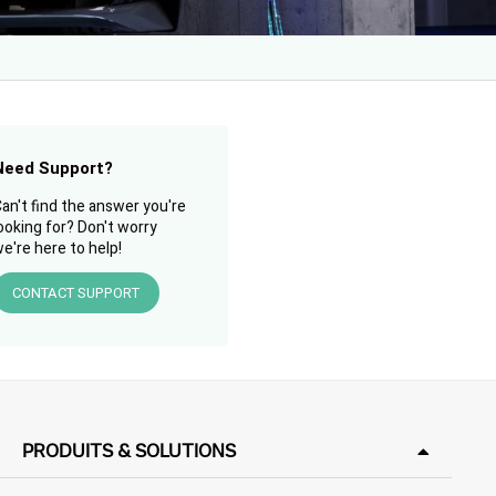
Need Support?
an't find the answer you're
ooking for? Don't worry
e're here to help!
CONTACT SUPPORT
PRODUITS & SOLUTIONS