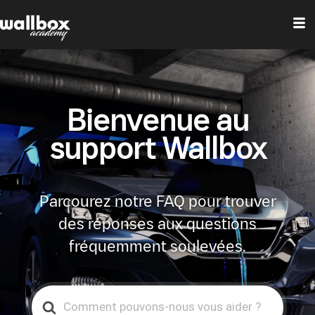
Bienvenue au
support Wallbox
Parcourez notre FAQ pour trouver
des réponses aux questions
fréquemment soulevées.
Search
For