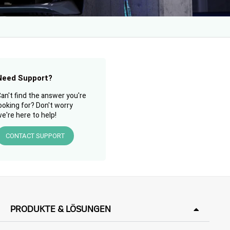
Need Support?
an't find the answer you're
ooking for? Don't worry
e're here to help!
CONTACT SUPPORT
PRODUKTE & LÖSUNGEN