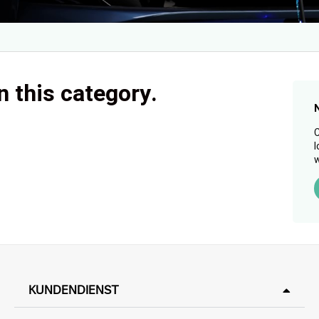
n this category.
C
l
w
KUNDENDIENST