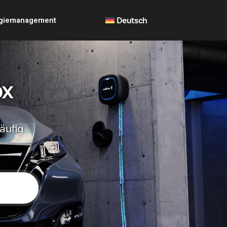
giemanagement
Deutsch
ox
äufig