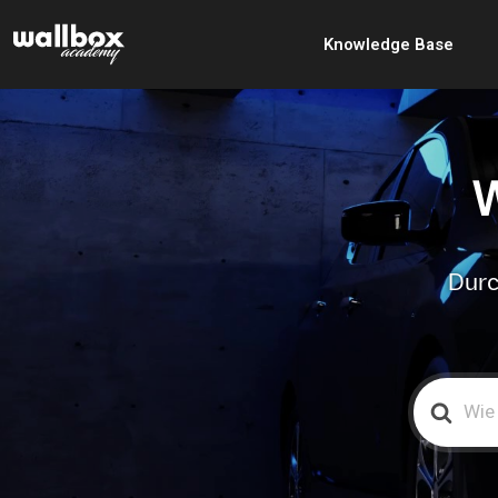
Knowledge Base
W
Durc
Search
For