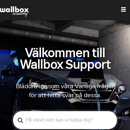
Välkommen till
Wallbox Support
Bläddra igenom våra Vanliga frågor
för att hitta svar på dessa.
Search
For