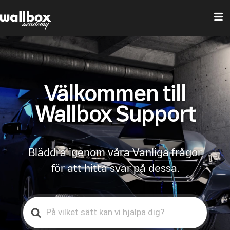
Välkommen till
Wallbox Support
Bläddra igenom våra Vanliga frågor
för att hitta svar på dessa.
Search
For