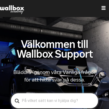
Välkommen till
Wallbox Support
Bläddra igenom våra Vanliga frågor
för att hitta svar på dessa.
Search
For