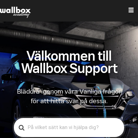
Välkommen till
Wallbox Support
Bläddra igenom våra Vanliga frågor
för att hitta svar på dessa.
Search
For