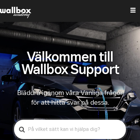
Välkommen till
Wallbox Support
Bläddra igenom våra Vanliga frågor
för att hitta svar på dessa.
Search
For