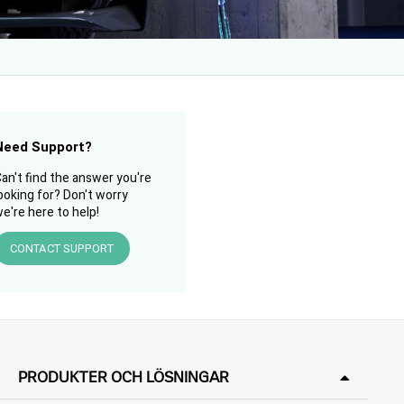
Need Support?
an't find the answer you're
ooking for? Don't worry
e're here to help!
CONTACT SUPPORT
PRODUKTER OCH LÖSNINGAR