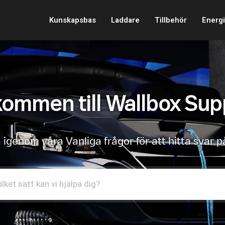
Kunskapsbas
Laddare
Tillbehör
Energi
kommen till Wallbox Sup
 igenom våra Vanliga frågor för att hitta svar p