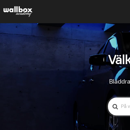
Väl
Bläddra
Search
For