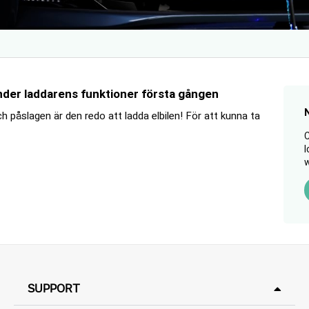
änder laddarens funktioner första gången
ch påslagen är den redo att ladda elbilen! För att kunna ta
C
l
w
SUPPORT