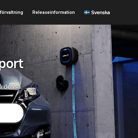
förvaltning
Releaseinformation
Svenska
port
å dessa.