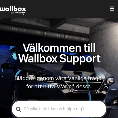
Välkommen till
Wallbox Support
Bläddra igenom våra Vanliga frågor
för att hitta svar på dessa.
Search
For