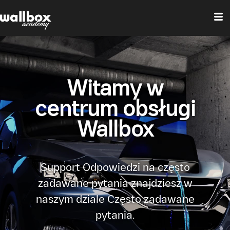
Witamy w
centrum obsługi
Wallbox
Support Odpowiedzi na często
zadawane pytania znajdziesz w
naszym dziale Często zadawane
pytania.