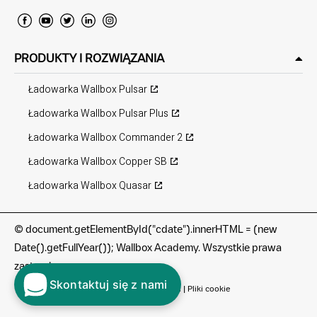
PRODUKTY I ROZWIĄZANIA
Ładowarka Wallbox Pulsar
Ładowarka Wallbox Pulsar Plus
Ładowarka Wallbox Commander 2
Ładowarka Wallbox Copper SB
Ładowarka Wallbox Quasar
©
document.getElementById("cdate").innerHTML = (new
Date().getFullYear()); Wallbox Academy. Wszystkie prawa
zastrzeżone.
Skontaktuj się z nami
Warunki korzystania
|
Polityka prywatności
|
Pliki cookie