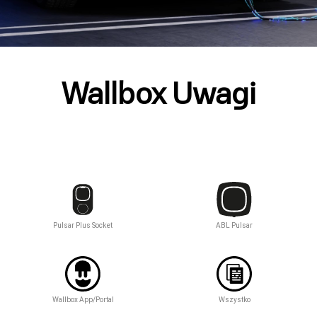
Wallbox Uwagi
Pulsar Plus Socket
ABL Pulsar
Wallbox App/Portal
Wszystko