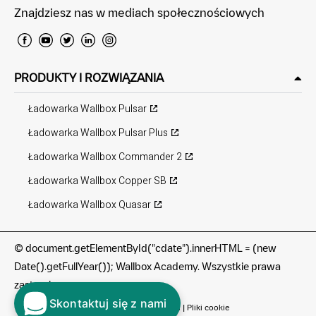
Znajdziesz nas w mediach społecznościowych
PRODUKTY I ROZWIĄZANIA
Ładowarka Wallbox Pulsar
Ładowarka Wallbox Pulsar Plus
Ładowarka Wallbox Commander 2
Ładowarka Wallbox Copper SB
Ładowarka Wallbox Quasar
©
document.getElementById("cdate").innerHTML = (new
Date().getFullYear()); Wallbox Academy. Wszystkie prawa
zastrzeżone.
Skontaktuj się z nami
Warunki korzystania
|
Polityka prywatności
|
Pliki cookie