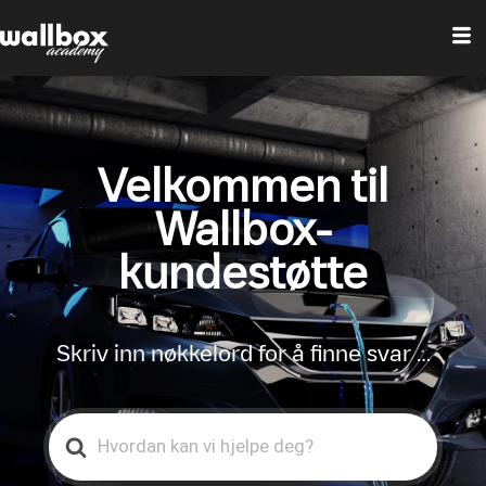
Velkommen til
Wallbox-
kundestøtte
Skriv inn nøkkelord for å finne svar …
Search
For