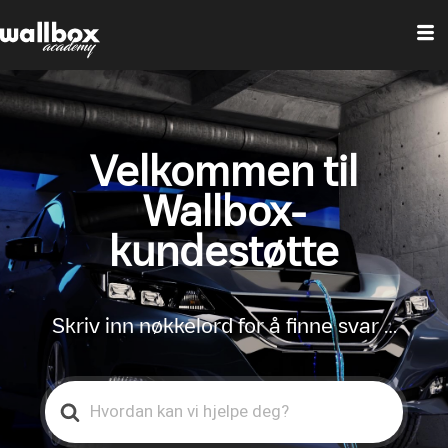
Velkommen til
Wallbox-
kundestøtte
Skriv inn nøkkelord for å finne svar …
Search
For