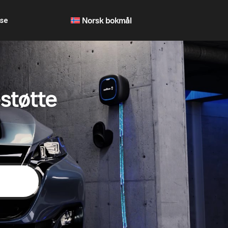
lse
Norsk bokmål
støtte