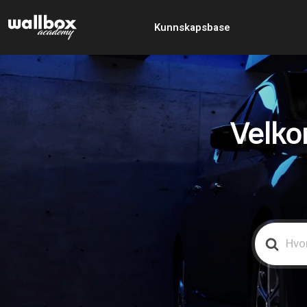
Kunnskapsbase
Velko
Search
For