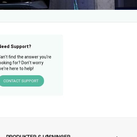
Need Support?
an't find the answer you're
ooking for? Don't worry
e're here to help!
CONTACT SUPPORT