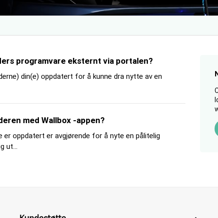
ders programvare eksternt via portalen?
aderne) din(e) oppdatert for å kunne dra nytte av en
C
l
w
aderen med Wallbox -appen?
 er oppdatert er avgjørende for å nyte en pålitelig
 ut...