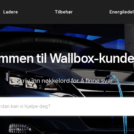
Ladere
Tilbehør
Energilede
mmen til Wallbox-kunde
Skriv inn nøkkelord for å finne svar …