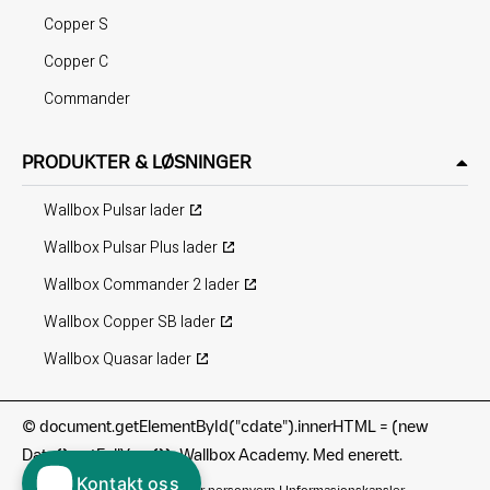
Copper S
Copper C
Commander
PRODUKTER & LØSNINGER
Wallbox Pulsar lader
Wallbox Pulsar Plus lader
Wallbox Commander 2 lader
Wallbox Copper SB lader
Wallbox Quasar lader
©
document.getElementById("cdate").innerHTML = (new
Date().getFullYear()); Wallbox Academy. Med enerett.
Kontakt oss
Bruksvilkår
|
Retningslinjer for personvern
|
Informasjonskapsler