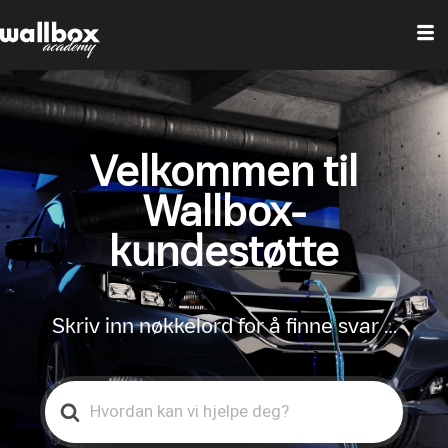
Velkommen til
Wallbox-
kundestøtte
Skriv inn nøkkelord for å finne svar …
Search
For