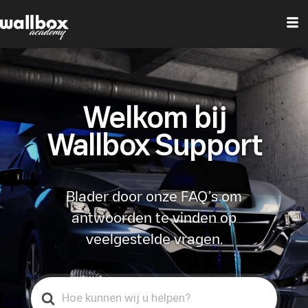
Welkom bij
Wallbox Support
Blader door onze FAQ’s om
antwoorden te vinden op
veelgestelde vragen.
Search
For