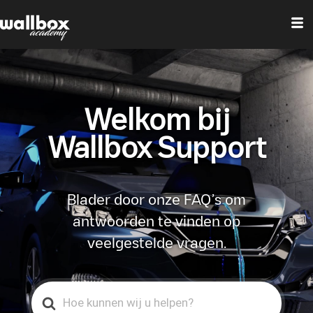
Welkom bij
Wallbox Support
Blader door onze FAQ’s om
antwoorden te vinden op
veelgestelde vragen.
Search
For