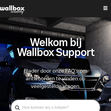
Welkom bij
Wallbox Support
Blader door onze FAQ’s om
antwoorden te vinden op
veelgestelde vragen.
Search
For