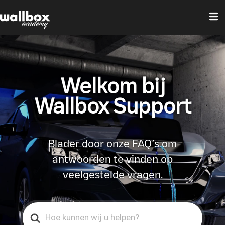
Welkom bij
Wallbox Support
Blader door onze FAQ’s om
antwoorden te vinden op
veelgestelde vragen.
Search
For