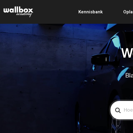
Kennisbank
Opla
We
Bl
Search
For