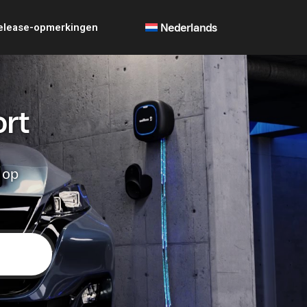
elease-opmerkingen
Nederlands
ort
 op