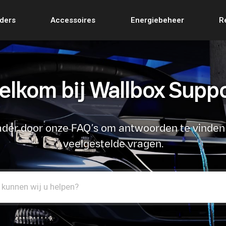
ders
Accessoires
Energiebeheer
R
lkom bij Wallbox Supp
ader door onze FAQ’s om antwoorden te vinden
veelgestelde vragen.