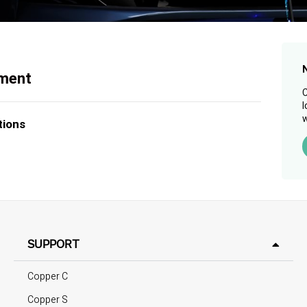
ement
C
l
w
tions
SUPPORT
Copper C
Copper S