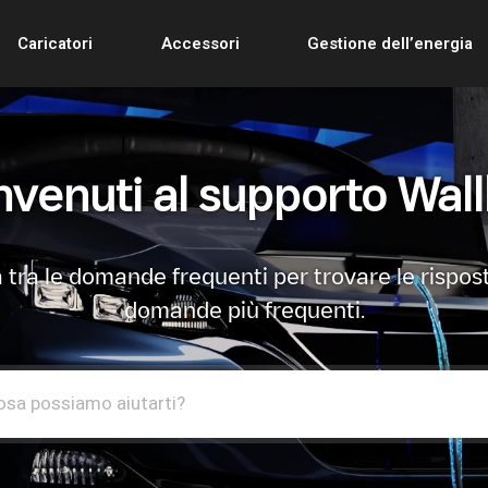
Caricatori
Accessori
Gestione dell’energia
venuti al supporto Wal
 tra le domande frequenti per trovare le rispost
domande più frequenti.