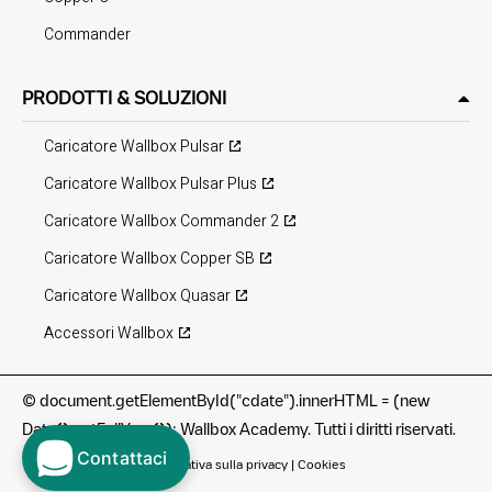
Commander
PRODOTTI & SOLUZIONI
Caricatore Wallbox Pulsar
Caricatore Wallbox Pulsar Plus
Caricatore Wallbox Commander 2
Caricatore Wallbox Copper SB
Caricatore Wallbox Quasar
Accessori Wallbox
©
document.getElementById("cdate").innerHTML = (new
Date().getFullYear()); Wallbox Academy. Tutti i diritti riservati.
Contattaci
Termini di utilizzo
|
Informativa sulla privacy
|
Cookies