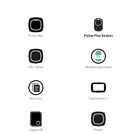
Pulsar Max
Pulsar Plus Socket
ABL Pulsar
Wallbox App/Portail
Voir tous
Commander 2
Copper SB
Pulsar