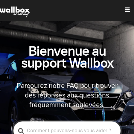
Bienvenue au
support Wallbox
Parcourez notre FAQ pour trouver
des réponses aux questions
fréquemment soulevées.
Search
For