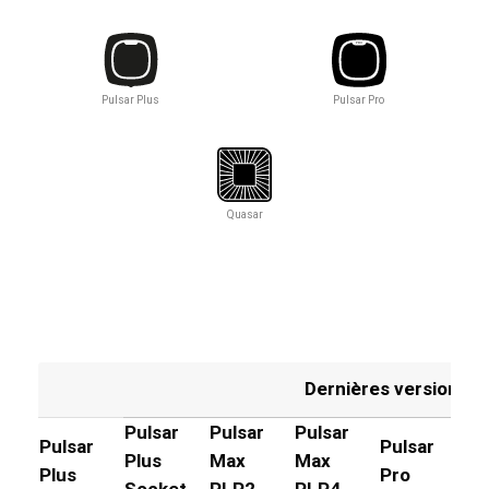
Pulsar Plus
Pulsar Pro
Quasar
Dernières versions du
Pulsar
Pulsar
Pulsar
Pu
Pulsar
Pulsar
Plus
Max
Max
Pr
Plus
Pro