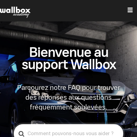
Bienvenue au
support Wallbox
Parcourez notre FAQ pour trouver
des réponses aux questions
fréquemment soulevées.
Search
For