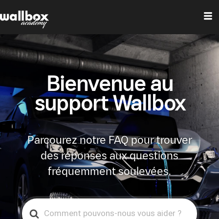
Bienvenue au
support Wallbox
Parcourez notre FAQ pour trouver
des réponses aux questions
fréquemment soulevées.
Search
For