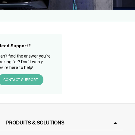
Need Support?
an't find the answer you're
ooking for? Don't worry
e're here to help!
CONTACT SUPPORT
PRODUITS & SOLUTIONS