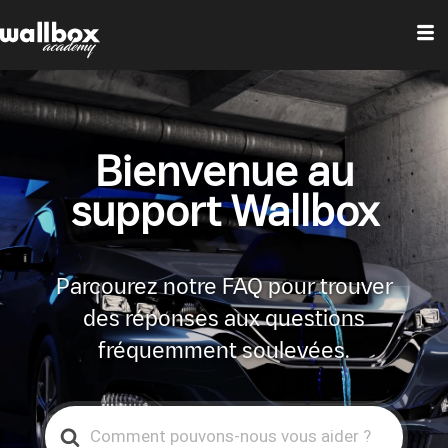
Bienvenue au
support Wallbox
Parcourez notre FAQ pour trouver
des réponses aux questions
fréquemment soulevées.
Search
For