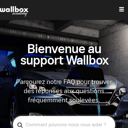
Bienvenue au
support Wallbox
Parcourez notre FAQ pour trouver
des réponses aux questions
fréquemment soulevées.
Search
For