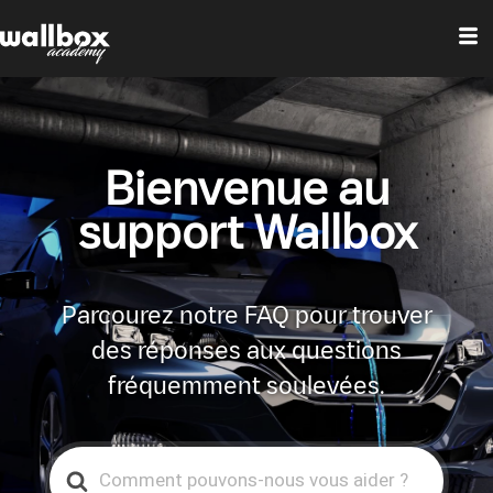
Bienvenue au
support Wallbox
Parcourez notre FAQ pour trouver
des réponses aux questions
fréquemment soulevées.
Search
For