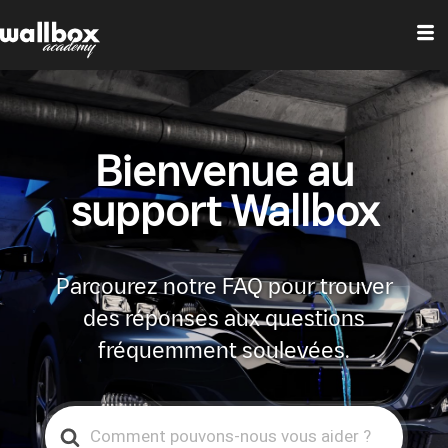
Bienvenue au
support Wallbox
Parcourez notre FAQ pour trouver
des réponses aux questions
fréquemment soulevées.
Search
For