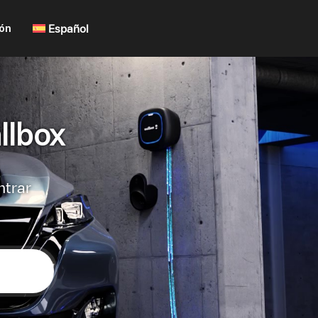
ión
Español
llbox
ntrar