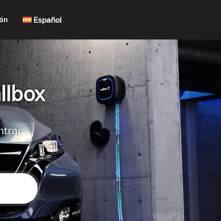
ión
Español
llbox
ntrar