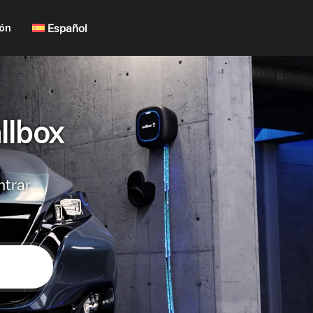
ión
Español
llbox
ntrar