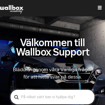
Välkommen till
Wallbox Support
Bläddra igenom våra Vanliga frågor
för att hitta svar på dessa.
Search
For