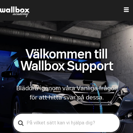
Välkommen till
Wallbox Support
Bläddra igenom våra Vanliga frågor
för att hitta svar på dessa.
Search
For