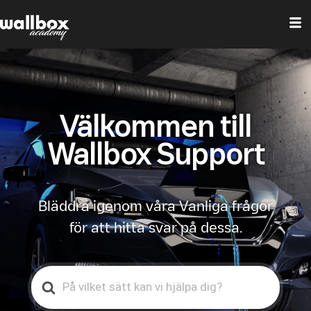
Välkommen till
Wallbox Support
Bläddra igenom våra Vanliga frågor
för att hitta svar på dessa.
Search
For