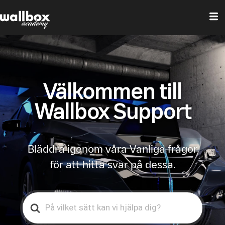
Välkommen till
Wallbox Support
Bläddra igenom våra Vanliga frågor
för att hitta svar på dessa.
Search
For