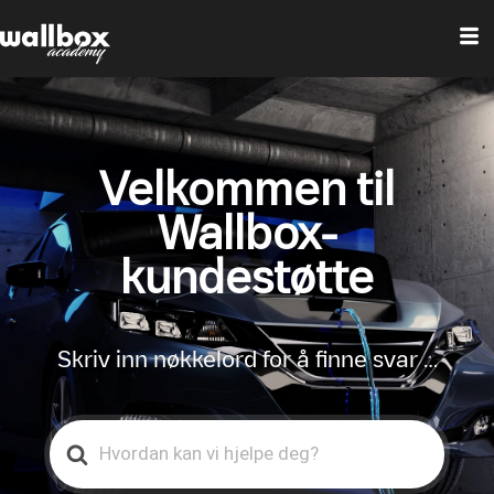
Velkommen til
Wallbox-
kundestøtte
Skriv inn nøkkelord for å finne svar …
Search
For