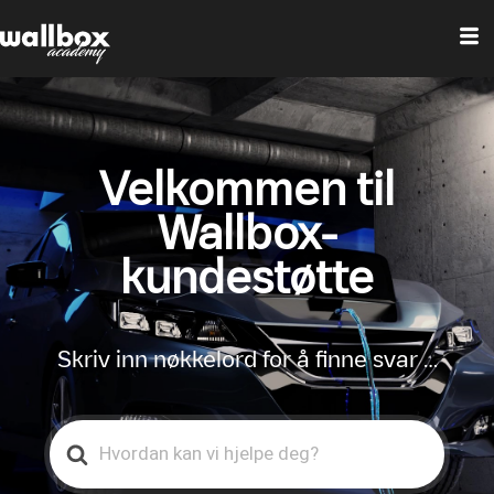
Velkommen til
Wallbox-
kundestøtte
Skriv inn nøkkelord for å finne svar …
Search
For