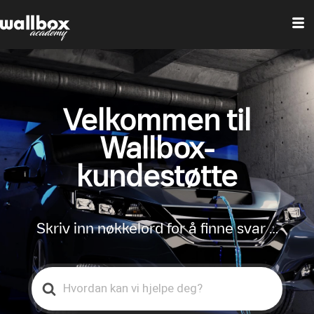
Velkommen til
Wallbox-
kundestøtte
Skriv inn nøkkelord for å finne svar …
Search
For