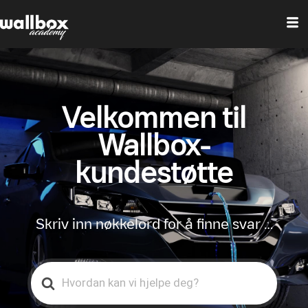
Velkommen til
Wallbox-
kundestøtte
Skriv inn nøkkelord for å finne svar …
Search
For