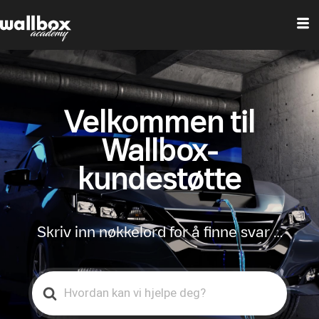
Velkommen til
Wallbox-
kundestøtte
Skriv inn nøkkelord for å finne svar …
Search
For