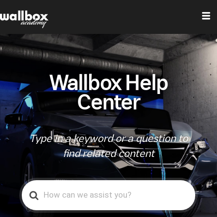
Wallbox Help
Center
Type in a keyword or a question to
find related content
Search
For