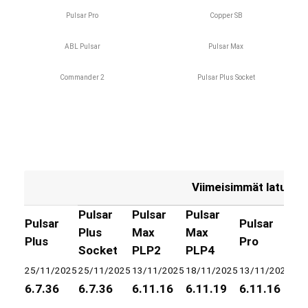
Pulsar Pro
Copper SB
ABL Pulsar
Pulsar Max
Commander 2
Pulsar Plus Socket
Viimeisimmät laturien
Pulsar
Pulsar
Pulsar
Pu
Pulsar
Pulsar
Plus
Max
Max
Pr
Plus
Pro
Socket
PLP2
PLP4
So
25/11/2025
25/11/2025
13/11/2025
18/11/2025
13/11/2025
18
6.7.36
6.7.36
6.11.16
6.11.19
6.11.16
6.