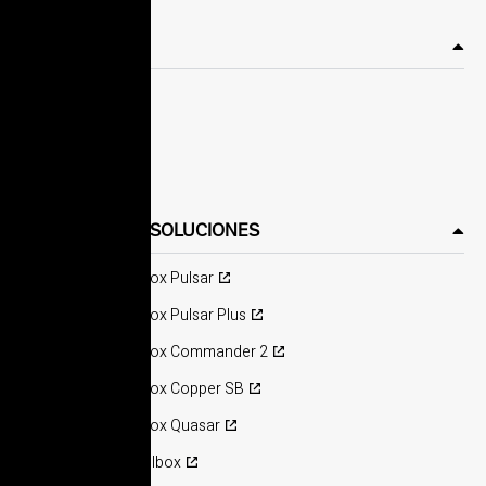
ASISTENCIA
Copper S
Copper C
Commander
PRODUCTOS Y SOLUCIONES
Cargador Wallbox Pulsar
Cargador Wallbox Pulsar Plus
Cargador Wallbox Commander 2
Cargador Wallbox Copper SB
Cargador Wallbox Quasar
Accesorios Wallbox