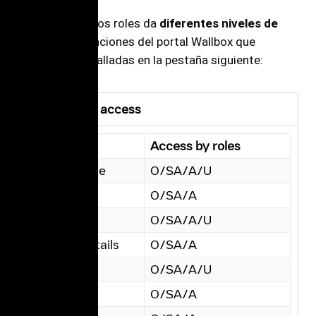
Cada uno de estos roles da
diferentes niveles de
acceso
a las funciones del portal Wallbox que
encontrarás detalladas en la pestaña siguiente:
Portal pages access
Features
Access by roles
Select space
O/SA/A/U
Dashboard
O/SA/A
Charger list
O/SA/A/U
Charger details
O/SA/A
Sessions
O/SA/A/U
Users
O/SA/A