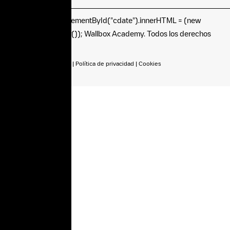
©
document.getElementById("cdate").innerHTML = (new
Date().getFullYear()); Wallbox Academy. Todos los derechos
reservados.
Condiciones de uso
|
Política de privacidad
|
Cookies