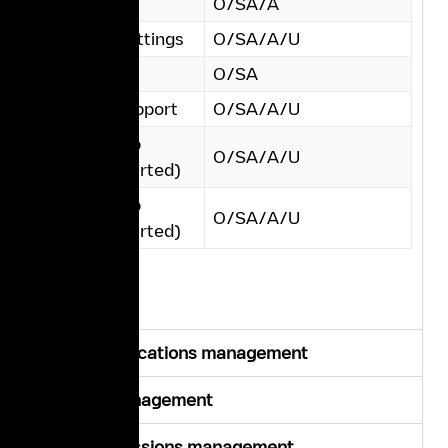
User config
O/SA/A
Account settings
O/SA/A/U
Payments
O/SA
Contact support
O/SA/A/U
Trigger help
O/SA/A/U
(getting started)
Trigger help
O/SA/A/U
(getting started)
Spaces & Locations management
Charger management
Charging sessions management