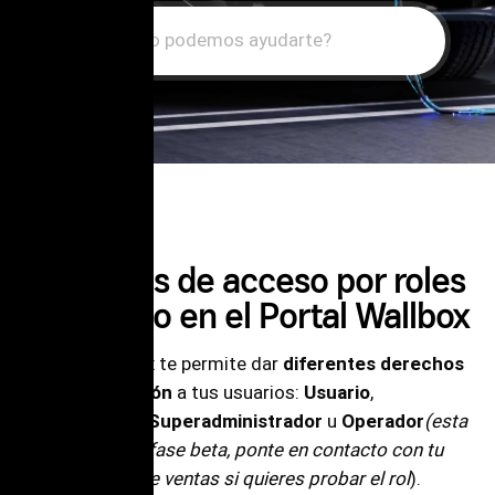
Search
For
Funciones de acceso por roles
de usuario en el Portal Wallbox
El portal Wallbox te permite dar
diferentes derechos
de administración
a tus usuarios:
Usuario
,
Administrador
,
Superadministrador
u
Operador
(esta
función está en fase beta, ponte en contacto con tu
representante de ventas si quieres probar el rol
).