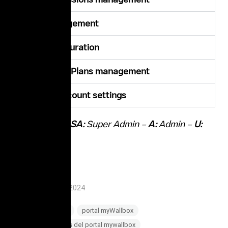
Users management
Users configuration
Payments & Plans management
Personal account settings
O:
Operator
– SA:
Super Admin –
A:
Admin –
U:
User
Updated on 26/06/2024
Tagged:
Artículos
portal myWallbox
gestión de usuarios del portal mywallbox