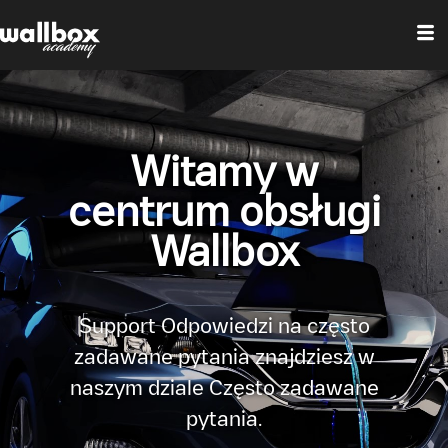
Witamy w
centrum obsługi
Wallbox
Support Odpowiedzi na często
zadawane pytania znajdziesz w
naszym dziale Często zadawane
pytania.