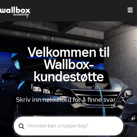
Velkommen til
Wallbox-
kundestøtte
Skriv inn nøkkelord for å finne svar …
Search
For