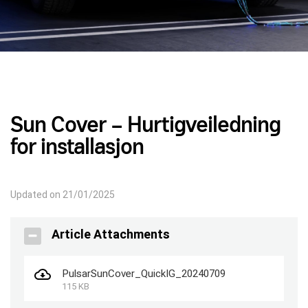
Sun Cover – Hurtigveiledning
for installasjon
Updated on 21/01/2025
Article Attachments
PulsarSunCover_QuickIG_20240709
115 KB